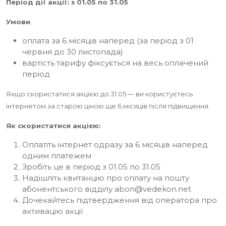
Період дії акції: з 01.05 по 31.05
Умови
:
оплата за 6 місяців наперед (за період з 01
червня до 30 листопада)
вартість тарифу фіксується на весь оплачений
період
Якщо скористатися акцією до 31.05 — ви користуєтесь
інтернетом за старою ціною ще 6 місяців після підвищення.
Як скористатися акцією:
Оплатіть інтернет одразу за 6 місяців наперед
одним платежем
Зробіть це в період з 01.05 по 31.05
Надішліть квитанцію про оплату на пошту
абонентського відділу
abon@vedekon.net
Дочекайтесь підтвердження від оператора про
активацію акції