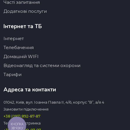
Часті запитання
Додаткові послуги
Інтернет та ТБ
Інтернет
Телебачення
Домашній WIFI
Відеонагляд та системи охорони
Тарифи
Адреса та контакти
01042, Київ, вул. Іоанна Павла ІІ, 4/6, корпус “В”, а/я 4
Замовити підключення
+38 (097) 892-87-87
Технічна підтримка
КНОПКА
ЗВ'ЯЗКУ