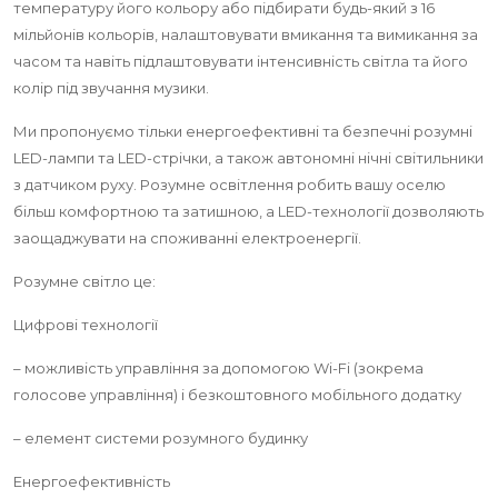
температуру його кольору або підбирати будь-який з 16
мільйонів кольорів, налаштовувати вмикання та вимикання за
часом та навіть підлаштовувати інтенсивність світла та його
колір під звучання музики.
Ми пропонуємо тільки енергоефективні та безпечні розумні
LED-лампи та LED-стрічки, а також автономні нічні світильники
з датчиком руху. Розумне освітлення робить вашу оселю
більш комфортною та затишною, а LED-технології дозволяють
заощаджувати на споживанні електроенергії.
Розумне світло це:
Цифрові технології
– можливість управління за допомогою Wi-Fi (зокрема
голосове управління) і безкоштовного мобільного додатку
– елемент системи розумного будинку
Енергоефективність