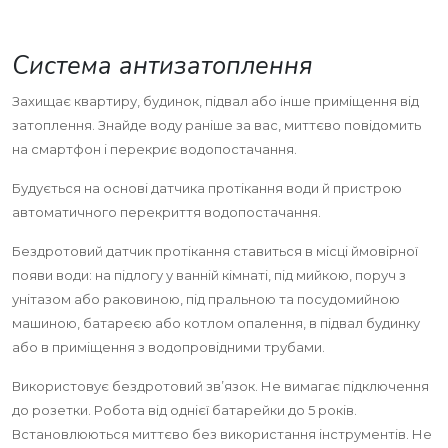
Система антизатоплення
Захищає квартиру, будинок, підвал або інше приміщення від
затоплення. Знайде воду раніше за вас, миттєво повідомить
на смартфон і перекриє водопостачання.
Будується на основі датчика протікання води й пристрою
автоматичного перекриття водопостачання.
Бездротовий датчик протікання ставиться в місці ймовірної
появи води: на підлогу у ванній кімнаті, під мийкою, поруч з
унітазом або раковиною, під пральною та посудомийною
машиною, батареєю або котлом опалення, в підвал будинку
або в приміщення з водопровідними трубами.
Використовує бездротовий зв’язок. Не вимагає підключення
до розетки. Робота від однієї батарейки до 5 років.
Встановлюються миттєво без використання інструментів. Не