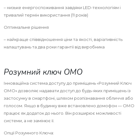
– низьке енергоспоживання завдяки LED-технологіям і
тривалий термін використання (11 років)
Оптимальне рішення
– найкраще співвідношення ціни та якості, варіативність
налаштувань та два роки гарантії від виробника
Розумний ключ ОМО
Інноваційна система доступу до приміщень «Розумний Ключ
ОМО» дозволяє надавати доступ до будь-яких приміщень із
застосунку в смартфоні, шляхом розпізнавання обличчя або
голосом. Якщо в будинку вже встановлено домофон — ОМО
працює як додаток до нього. Він розширює можливості
системи, а не замінює її.
Опції Розумного Ключа: