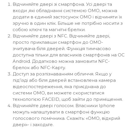
Відчиняйте двері зі смартфона. Усі двері та
входи ,які обладнанні системою ОМО, можна
додати в єдиний застосунок ОМО і відчиняти їх
зручно в один клік. Більше не потрібно носити з
собою ключі та магнітні брелки.
Відчиняйте двері з NFC. Відчиняйте двері,
просто приклавши смартфон до ОМО-
зчитувача біля дверей. Функція тимчасово
доступна тільки для власників смартфонів на ОС
Android. Додатково можна замовити NFC-
брелок або NFC-Карту.
Доступ за розпізнаванням обличчя. Якщо у
під’їзді або біля дверей встановлена камера
відеоспостереження, яка приєднана до
системи ОМО, ви можете скористатися
технологією FACEID, щоб зайти до приміщення.
Відчиняйте двері голосом. Власники Iphone
можуть налаштувати в смартфоні функцію
голосового помічника. Скажіть: «ОМО, відкрий
двері»- і заходьте.