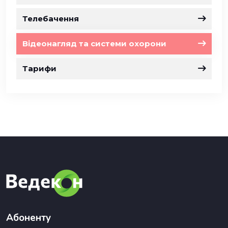
Телебачення
Відеонагляд та системи охорони
Тарифи
Абоненту