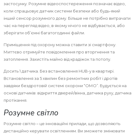
застосунку. Розумне відеоспостереження позначає відео,
коли спрацьовує датчик системи безпеки або будь-який
інший сенсор розумного дому. Більше не потрібно витрачати
час на перегляд відео, в якому нічого не відбувається, або
зберігати об’ємні багатогодинні файли.
Приміщення під охорону можна ставити зі смартфону.
Миттєво отримуйте повідомлення про вторгнення та
затоплення. Захистіть майно від крадіжок та потопу.
Досить 1 датчика. Без встановлення HUB-у в квартирі.
Встановлення за 5 хвилин без ремонтних робіт і дротів
завдяки бездротовій системі охорони “ОМО”. Будується на
основі датчиків: відкриття дверей/вікна, датчика руху, датчика
протікання.
Розумне світло
Розумне світло – це інноваційні прилади, що дозволяють
дистанційно керувати освітленням. Ви зможете змінювати