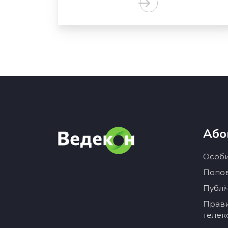
Або
Особи
Попов
Публі
Прави
телек