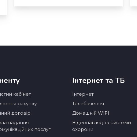
ненту
Інтернет та ТБ
стий кабінет
Інтернет
нення рахунку
Телебачення
чний договір
Домашній WIFI
ла надання
Відеонагляд та системи
омунікаційних послуг
охорони