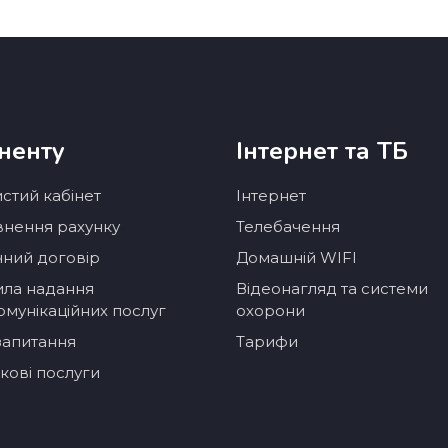
ненту
Інтернет та ТБ
стий кабінет
Інтернет
нення рахунку
Телебачення
чний договір
Домашній WIFI
ла надання
Відеонагляд та системи
омунікаційних послуг
охорони
 запитання
Тарифи
кові послуги