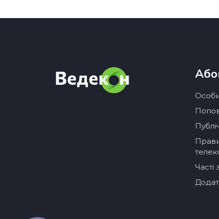
Або
Особи
Попов
Публі
Прави
телек
Часті
Додат