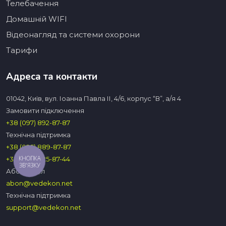
Телебачення
Домашній WIFI
Відеонагляд та системи охорони
Тарифи
Адреса та контакти
01042, Київ, вул. Іоанна Павла ІІ, 4/6, корпус “В”, а/я 4
Замовити підключення
+38 (097) 892-87-87
Технічна підтримка
+38 (095) 889-87-87
КНОПКА
+38 (063) 025-87-44
ЗВ'ЯЗКУ
Абон.вiддiл
abon@vedekon.net
Технічна підтримка
support@vedekon.net