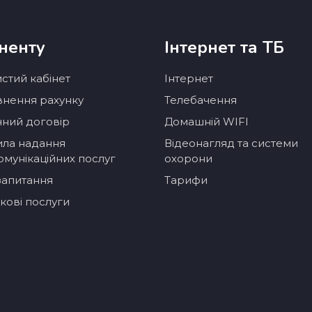
ненту
Інтернет та ТБ
стий кабінет
Інтернет
нення рахунку
Телебачення
чний договір
Домашній WIFI
ла надання
Відеонагляд та системи
омунікаційних послуг
охорони
 запитання
Тарифи
кові послуги