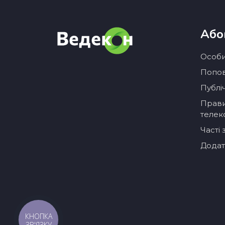
Або
Особи
Попов
Публі
Прави
телек
Часті
Додат
КНОПКА
ЗВ'ЯЗКУ