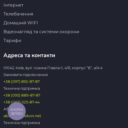
Інтернет
Телебачення
Домашній WIFI
Відеонагляд та системи охорони
Тарифи
Адреса та контакти
01042, Київ, вул. Іоанна Павла ІІ, 4/6, корпус “В”, а/я 4
Замовити підключення
+38 (097) 892-87-87
Технічна підтримка
+38 (095) 889-87-87
+38 (063) 025-87-44
Абон.вiддiл
КНОПКА
ЗВ'ЯЗКУ
abon@vedekon.net
Технічна підтримка