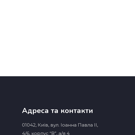
Адреса та контакти
01042, Київ, вул. Іоанна Павла ІІ,
4/6, корпус “В”, а/я 4