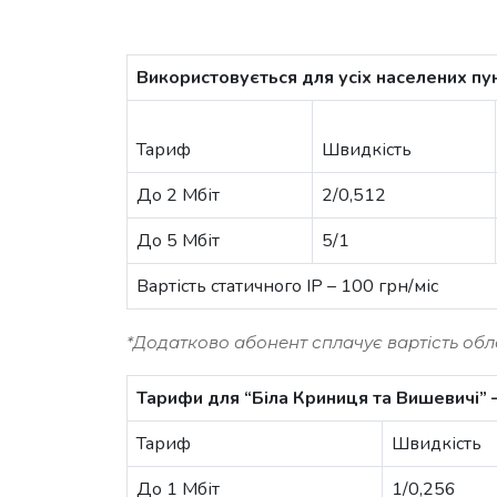
Використовується для усіх населених пу
Тариф
Швидкість
До 2 Мбіт
2/0,512
До 5 Мбіт
5/1
Вартість статичного IP – 100 грн/міс
*Додатково абонент сплачує вартість обл
Тарифи для “Біла Криниця та Вишевичі” –
Тариф
Швидкість
До 1 Мбіт
1/0,256