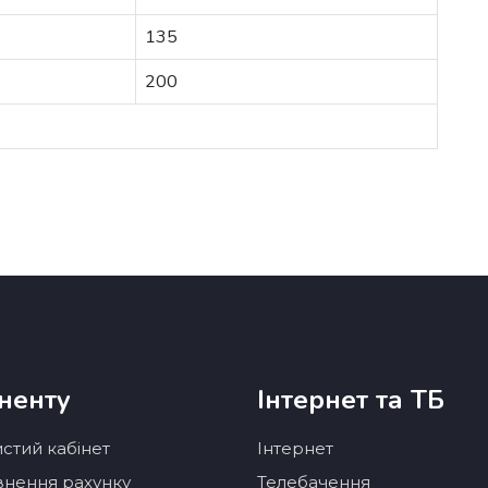
135
200
ненту
Інтернет та ТБ
стий кабінет
Інтернет
нення рахунку
Телебачення