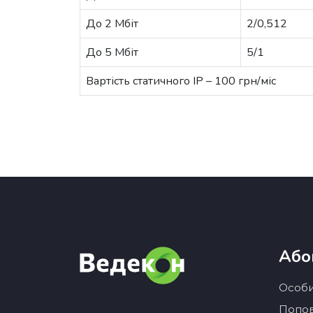
До 2 Мбіт
2/0,512
До 5 Мбіт
5/1
Вартість статичного IP – 100 грн/міс
Або
Особи
Попов